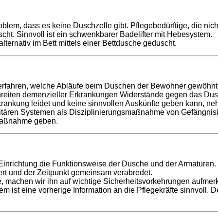
blem, dass es keine Duschzelle gibt. Pflegebedürftige, die nich
cht. Sinnvoll ist ein schwenkbarer Badelifter mit Hebesystem.
alternativ im Bett mittels einer Bettdusche geduscht.
 erfahren, welche Abläufe beim Duschen der Bewohner gewöhnt i
chreiten demenzieller Erkrankungen Widerstände gegen das Du
rankung leidet und keine sinnvollen Auskünfte geben kann, ne
ritären Systemen als Disziplinierungsmaßnahme von Gefängnis
smaßnahme geben.
inrichtung die Funktionsweise der Dusche und der Armaturen.
ert und der Zeitpunkt gemeinsam verabredet.
, machen wir ihn auf wichtige Sicherheitsvorkehrungen aufmer
em ist eine vorherige Information an die Pflegekräfte sinnvoll.