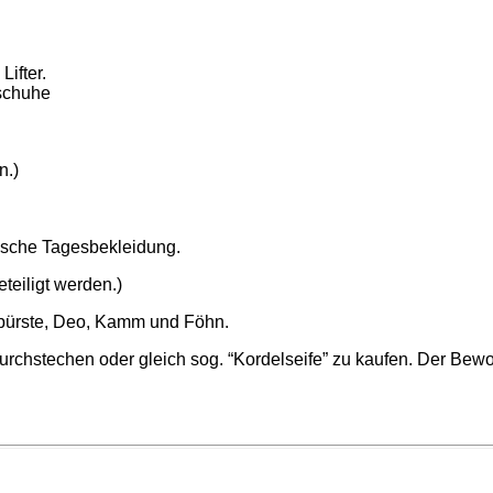
Lifter.
schuhe
n.)
ische Tagesbekleidung.
teiligt werden.)
rbürste, Deo, Kamm und Föhn.
durchstechen oder gleich sog. “Kordelseife” zu kaufen. Der Bewo