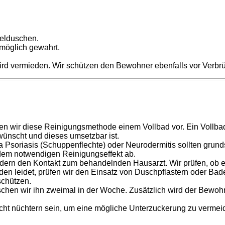
selduschen.
 möglich gewahrt.
ird vermieden. Wir schützen den Bewohner ebenfalls vor Verb
hen wir diese Reinigungsmethode einem Vollbad vor. Ein Vollb
wünscht und dieses umsetzbar ist.
a Psoriasis (Schuppenflechte) oder Neurodermitis sollten grun
d dem notwendigen Reinigungseffekt ab.
ildern den Kontakt zum behandelnden Hausarzt. Wir prüfen, ob
 leidet, prüfen wir den Einsatz von Duschpflastern oder Bade
chützen.
uschen wir ihn zweimal in der Woche. Zusätzlich wird der Bew
t nüchtern sein, um eine mögliche Unterzuckerung zu vermeiden. 