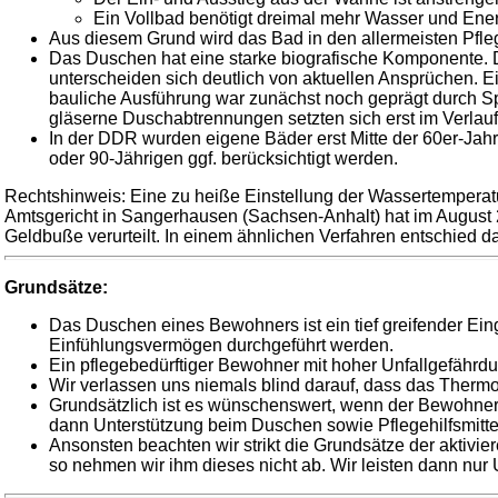
Ein Vollbad benötigt dreimal mehr Wasser und Energ
Aus diesem Grund wird das Bad in den allermeisten Pfleg
Das Duschen hat eine starke biografische Komponente. Di
unterscheiden sich deutlich von aktuellen Ansprüchen. 
bauliche Ausführung war zunächst noch geprägt durch S
gläserne Duschabtrennungen setzten sich erst im Verlau
In der DDR wurden eigene Bäder erst Mitte der 60er-Jah
oder 90-Jährigen ggf. berücksichtigt werden.
Rechtshinweis: Eine zu heiße Einstellung der Wassertemperatur
Amtsgericht in Sangerhausen (Sachsen-Anhalt) hat im August 2
Geldbuße verurteilt. In einem ähnlichen Verfahren entschied 
Grundsätze:
Das Duschen eines Bewohners ist ein tief greifender Ei
Einfühlungsvermögen durchgeführt werden.
Ein pflegebedürftiger Bewohner mit hoher Unfallgefährdu
Wir verlassen uns niemals blind darauf, dass das Thermos
Grundsätzlich ist es wünschenswert, wenn der Bewohner 
dann Unterstützung beim Duschen sowie Pflegehilfsmitte
Ansonsten beachten wir strikt die Grundsätze der aktiv
so nehmen wir ihm dieses nicht ab. Wir leisten dann nur U