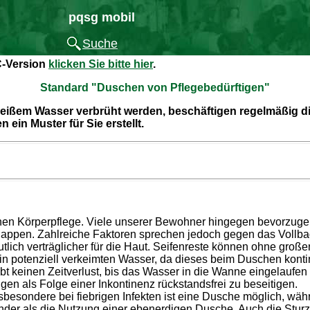
pqsg mobil
Suche
C-Version
klicken Sie bitte hier
.
Standard "Duschen von Pflegebedürftigen"
eißem Wasser verbrüht werden, beschäftigen regelmäßig die
ein Muster für Sie erstellt.
hen Körperpflege. Viele unserer Bewohner hingegen bevorzugen
ppen. Zahlreiche Faktoren sprechen jedoch gegen das Vollbad
tlich verträglicher für die Haut. Seifenreste können ohne große
in potenziell verkeimten Wasser, da dieses beim Duschen kontinu
bt keinen Zeitverlust, bis das Wasser in die Wanne eingelaufen i
en als Folge einer Inkontinenz rückstandsfrei zu beseitigen.
nsbesondere bei fiebrigen Infekten ist eine Dusche möglich, wäh
der als die Nutzung einer ebenerdigen Dusche. Auch die Sturzg