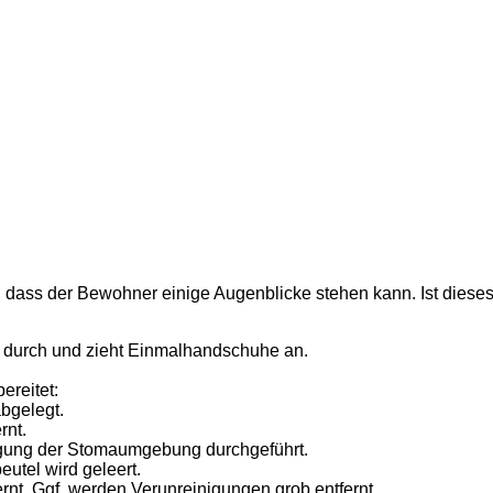
, dass der Bewohner einige Augenblicke stehen kann. Ist dieses
on durch und zieht Einmalhandschuhe an.
ereitet:
abgelegt.
rnt.
nigung der Stomaumgebung durchgeführt.
utel wird geleert.
rnt. Ggf. werden Verunreinigungen grob entfernt.