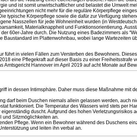
ie und ist somit unwirtschaftlicher und belastet die Umwelt me
eeinrichtungen nicht mehr für die reguläre Körperpflege einges
e typische Körperpflege sowie die dafür zur Verfügung stehende
Eigene Nasszellen für jede Wohneinheit wurden (in Westdeutsch
parsamkeit, Materialknappheit und Funktionsorientierung. Aus
f der 60er-Jahre durch. Die Nutzung eines Badezimmers als “We
re Baustandard im Plattenwohnbau, wobei lange Wartezeiten übl
 führt in vielen Fällen zum Versterben des Bewohners. Dieses 
018 eine Pflegekraft auf dieser Basis zu einer Freiheitsstraf
das Amtsgericht Hannover im April 2019 auf acht Monate auf Be
ngriff in dessen Intimsphäre. Daher muss diese Maßnahme mit 
ng darf beim Duschen niemals allein gelassen werden, auch nich
tat funktioniert. Die Temperatur des Wassers wird stets per Han
eigenständig duscht. Aufgrund des hohen Verletzungsrisikos ac
l und Sitzmöglichkeiten an.
ierenden Pflege. Wenn ein Bewohner während des Duschens einz
nterstützung und leiten ihn verbal an.