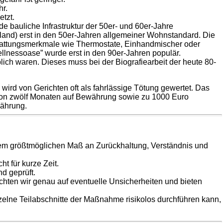
hr.
etzt.
 bauliche Infrastruktur der 50er- und 60er-Jahre
land) erst in den 50er-Jahren allgemeiner Wohnstandard. Die
stattungsmerkmale wie Thermostate, Einhandmischer oder
llnessoase” wurde erst in den 90er-Jahren populär.
ich waren. Dieses muss bei der Biografiearbeit der heute 80-
wird von Gerichten oft als fahrlässige Tötung gewertet. Das
e von zwölf Monaten auf Bewährung sowie zu 1000 Euro
währung.
dem größtmöglichen Maß an Zurückhaltung, Verständnis und
t für kurze Zeit.
d geprüft.
hten wir genau auf eventuelle Unsicherheiten und bieten
elne Teilabschnitte der Maßnahme risikolos durchführen kann,