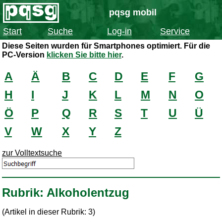
pqsg mobil
Start
Suche
Log-in
Service
Diese Seiten wurden für Smartphones optimiert. Für die
PC-Version
klicken Sie bitte hier
.
A
Ä
B
C
D
E
F
G
H
I
J
K
L
M
N
O
Ö
P
Q
R
S
T
U
Ü
V
W
X
Y
Z
zur Volltextsuche
Rubrik: Alkoholentzug
(Artikel in dieser Rubrik: 3)