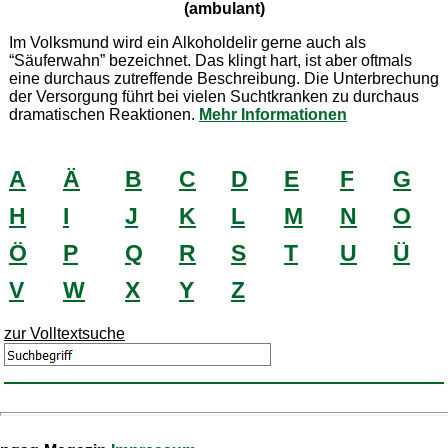
(ambulant)
Im Volksmund wird ein Alkoholdelir gerne auch als
“Säuferwahn” bezeichnet. Das klingt hart, ist aber oftmals
eine durchaus zutreffende Beschreibung. Die Unterbrechung
der Versorgung führt bei vielen Suchtkranken zu durchaus
dramatischen Reaktionen.
Mehr Informationen
A
Ä
B
C
D
E
F
G
H
I
J
K
L
M
N
O
Ö
P
Q
R
S
T
U
Ü
V
W
X
Y
Z
zur Volltextsuche