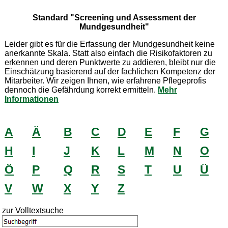
Standard "Screening und Assessment der
Mundgesundheit"
Leider gibt es für die Erfassung der Mundgesundheit keine
anerkannte Skala. Statt also einfach die Risikofaktoren zu
erkennen und deren Punktwerte zu addieren, bleibt nur die
Einschätzung basierend auf der fachlichen Kompetenz der
Mitarbeiter. Wir zeigen Ihnen, wie erfahrene Pflegeprofis
dennoch die Gefährdung korrekt ermitteln.
Mehr
Informationen
A
Ä
B
C
D
E
F
G
H
I
J
K
L
M
N
O
Ö
P
Q
R
S
T
U
Ü
V
W
X
Y
Z
zur Volltextsuche