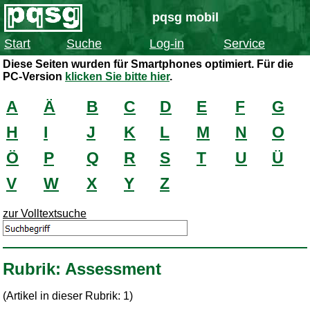
pqsg mobil
Start
Suche
Log-in
Service
Diese Seiten wurden für Smartphones optimiert. Für die
PC-Version
klicken Sie bitte hier
.
A
Ä
B
C
D
E
F
G
H
I
J
K
L
M
N
O
Ö
P
Q
R
S
T
U
Ü
V
W
X
Y
Z
zur Volltextsuche
Rubrik: Assessment
(Artikel in dieser Rubrik: 1)