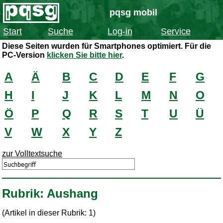
pqsg mobil
Start
Suche
Log-in
Service
Diese Seiten wurden für Smartphones optimiert. Für die
PC-Version
klicken Sie bitte hier
.
A
Ä
B
C
D
E
F
G
H
I
J
K
L
M
N
O
Ö
P
Q
R
S
T
U
Ü
V
W
X
Y
Z
zur Volltextsuche
Rubrik: Aushang
(Artikel in dieser Rubrik: 1)