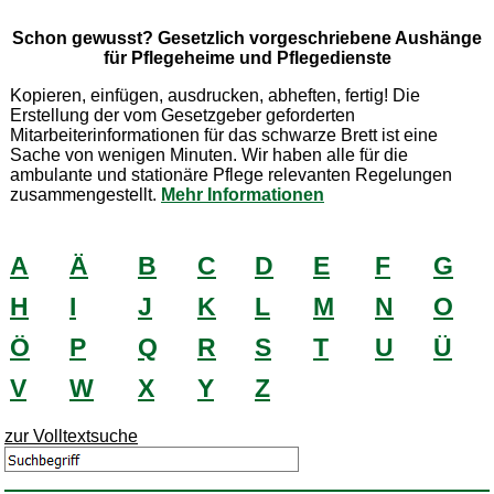
Schon gewusst? Gesetzlich vorgeschriebene Aushänge
für Pflegeheime und Pflegedienste
Kopieren, einfügen, ausdrucken, abheften, fertig! Die
Erstellung der vom Gesetzgeber geforderten
Mitarbeiterinformationen für das schwarze Brett ist eine
Sache von wenigen Minuten. Wir haben alle für die
ambulante und stationäre Pflege relevanten Regelungen
zusammengestellt.
Mehr Informationen
A
Ä
B
C
D
E
F
G
H
I
J
K
L
M
N
O
Ö
P
Q
R
S
T
U
Ü
V
W
X
Y
Z
zur Volltextsuche