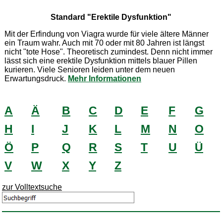
Standard "Erektile Dysfunktion"
Mit der Erfindung von Viagra wurde für viele ältere Männer
ein Traum wahr. Auch mit 70 oder mit 80 Jahren ist längst
nicht "tote Hose". Theoretisch zumindest. Denn nicht immer
lässt sich eine erektile Dysfunktion mittels blauer Pillen
kurieren. Viele Senioren leiden unter dem neuen
Erwartungsdruck.
Mehr Informationen
A
Ä
B
C
D
E
F
G
H
I
J
K
L
M
N
O
Ö
P
Q
R
S
T
U
Ü
V
W
X
Y
Z
zur Volltextsuche