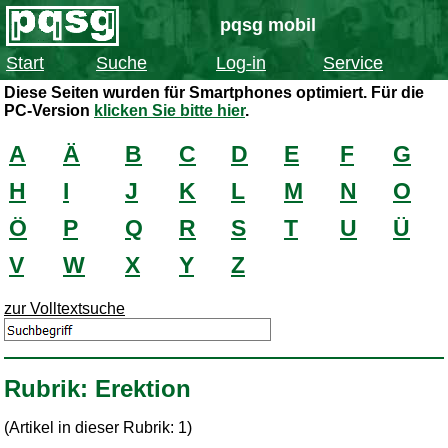
pqsg mobil
Start
Suche
Log-in
Service
Diese Seiten wurden für Smartphones optimiert. Für die
PC-Version
klicken Sie bitte hier
.
A
Ä
B
C
D
E
F
G
H
I
J
K
L
M
N
O
Ö
P
Q
R
S
T
U
Ü
V
W
X
Y
Z
zur Volltextsuche
Rubrik: Erektion
(Artikel in dieser Rubrik: 1)