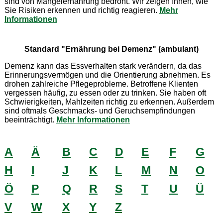
sind von Mangelernährung bedroht. Wir zeigen Ihnen, wie
Sie Risiken erkennen und richtig reagieren.
Mehr
Informationen
Standard "Ernährung bei Demenz" (ambulant)
Demenz kann das Essverhalten stark verändern, da das
Erinnerungsvermögen und die Orientierung abnehmen. Es
drohen zahlreiche Pflegeprobleme. Betroffene Klienten
vergessen häufig, zu essen oder zu trinken. Sie haben oft
Schwierigkeiten, Mahlzeiten richtig zu erkennen. Außerdem
sind oftmals Geschmacks- und Geruchsempfindungen
beeinträchtigt.
Mehr Informationen
A
Ä
B
C
D
E
F
G
H
I
J
K
L
M
N
O
Ö
P
Q
R
S
T
U
Ü
V
W
X
Y
Z