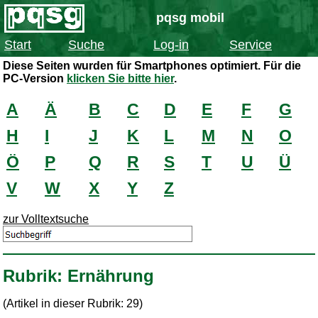
pqsg mobil
Start
Suche
Log-in
Service
Diese Seiten wurden für Smartphones optimiert. Für die
PC-Version
klicken Sie bitte hier
.
A
Ä
B
C
D
E
F
G
H
I
J
K
L
M
N
O
Ö
P
Q
R
S
T
U
Ü
V
W
X
Y
Z
zur Volltextsuche
Rubrik: Ernährung
(Artikel in dieser Rubrik: 29)