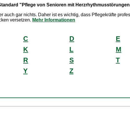
Standard "Pflege von Senioren mit Herzrhythmusstörungen
auch gar nichts. Daher ist es wichtig, dass Pflegekräfte prof
cken versetzen.
Mehr Informationen
C
D
E
K
L
M
R
S
T
Y
Z