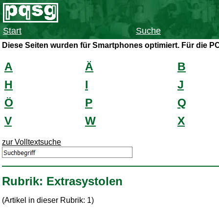
Start
Suche
Diese Seiten wurden für Smartphones optimiert. Für die P
A
Ä
B
H
I
J
Ö
P
Q
V
W
X
zur Volltextsuche
Rubrik: Extrasystolen
(Artikel in dieser Rubrik: 1)