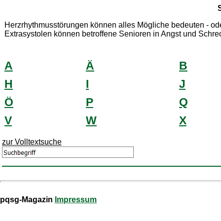
Herzrhythmusstörungen können alles Mögliche bedeuten - oder 
Extrasystolen können betroffene Senioren in Angst und Schre
A
Ä
B
H
I
J
Ö
P
Q
V
W
X
zur Volltextsuche
pqsg-Magazin
Impressum