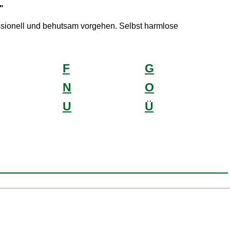
"
essionell und behutsam vorgehen. Selbst harmlose
F
G
N
O
U
Ü