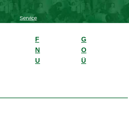
Service
F
G
N
O
U
Ü