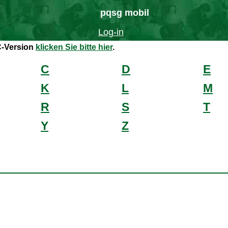
pqsg mobil
Log-in
C-Version
klicken Sie bitte hier
.
C
D
E
K
L
M
R
S
T
Y
Z