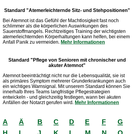
Standard "Atemerleichternde Sitz- und Stehpositionen"
Bei Atemnot ist das Gefühl der Machtlosigkeit fast noch
schlimmer als die körperlichen Auswirkungen des
Sauerstoffmangels. Rechtzeitiges Training der wichtigsten
atemerleichternden Körperhaltungen kann helfen, bei einem
Anfall Panik zu vermeiden.
Mehr Informationen
Standard "Pflege von Senioren mit chronischer und
akuter Atemnot"
Atemnot beeinträchtigt nicht nur die Lebensqualität, sie ist
als primäres Symptom mehrerer Grunderkrankungen auch
ein wichtiges Warnsignal. Mit unserem Standard können Sie
innerhalb Ihres Teams langfristige Pflegestrategien
entwickeln - und gleichzeitig festlegen, wann bei akuten
Anfällen der Notarzt gerufen wird.
Mehr Informationen
A
Ä
B
C
D
E
F
G
H
I
J
K
L
M
N
O