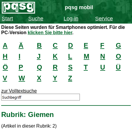
pqsg mobil
Start
Suche
Log-in
Service
Diese Seiten wurden für Smartphones optimiert. Für die
PC-Version
klicken Sie bitte hier
.
A
Ä
B
C
D
E
F
G
H
I
J
K
L
M
N
O
Ö
P
Q
R
S
T
U
Ü
V
W
X
Y
Z
zur Volltextsuche
Rubrik: Giemen
(Artikel in dieser Rubrik: 2)