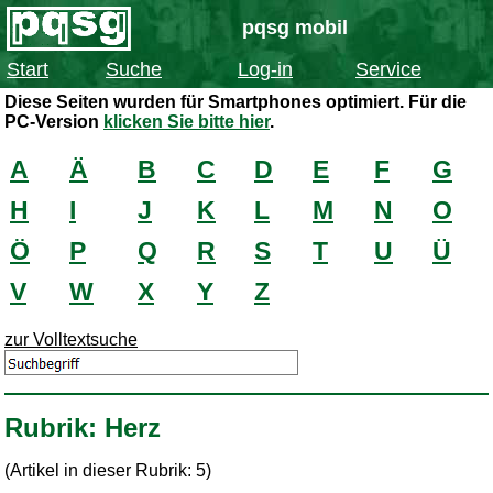
pqsg mobil
Start
Suche
Log-in
Service
Diese Seiten wurden für Smartphones optimiert. Für die
PC-Version
klicken Sie bitte hier
.
A
Ä
B
C
D
E
F
G
H
I
J
K
L
M
N
O
Ö
P
Q
R
S
T
U
Ü
V
W
X
Y
Z
zur Volltextsuche
Rubrik: Herz
(Artikel in dieser Rubrik: 5)