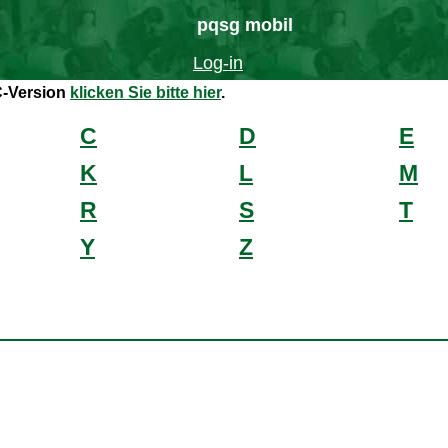
pqsg mobil
Log-in
C-Version
klicken Sie bitte hier
.
C
D
E
K
L
M
R
S
T
Y
Z