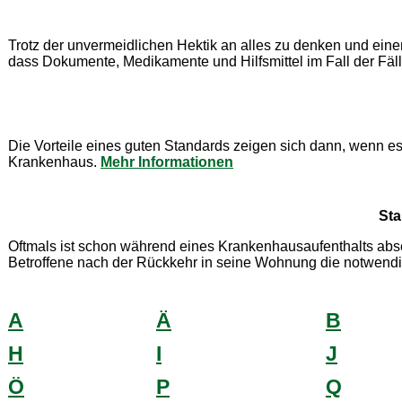
Trotz der unvermeidlichen Hektik an alles zu denken und ein
dass Dokumente, Medikamente und Hilfsmittel im Fall der Fäll
Die Vorteile eines guten Standards zeigen sich dann, wenn es
Krankenhaus.
Mehr Informationen
Sta
Oftmals ist schon während eines Krankenhausaufenthalts abseh
Betroffene nach der Rückkehr in seine Wohnung die notwendi
A
Ä
B
H
I
J
Ö
P
Q