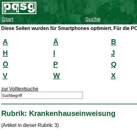
Start
Suche
Diese Seiten wurden für Smartphones optimiert. Für die P
A
Ä
B
H
I
J
Ö
P
Q
V
W
X
zur Volltextsuche
Rubrik: Krankenhauseinweisung
(Artikel in dieser Rubrik: 3)