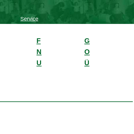
Service
F
G
N
O
U
Ü