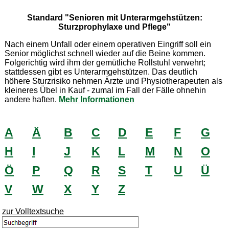
Standard "Senioren mit Unterarmgehstützen:
Sturzprophylaxe und Pflege"
Nach einem Unfall oder einem operativen Eingriff soll ein
Senior möglichst schnell wieder auf die Beine kommen.
Folgerichtig wird ihm der gemütliche Rollstuhl verwehrt;
stattdessen gibt es Unterarmgehstützen. Das deutlich
höhere Sturzrisiko nehmen Ärzte und Physiotherapeuten als
kleineres Übel in Kauf - zumal im Fall der Fälle ohnehin
andere haften.
Mehr Informationen
A
Ä
B
C
D
E
F
G
H
I
J
K
L
M
N
O
Ö
P
Q
R
S
T
U
Ü
V
W
X
Y
Z
zur Volltextsuche