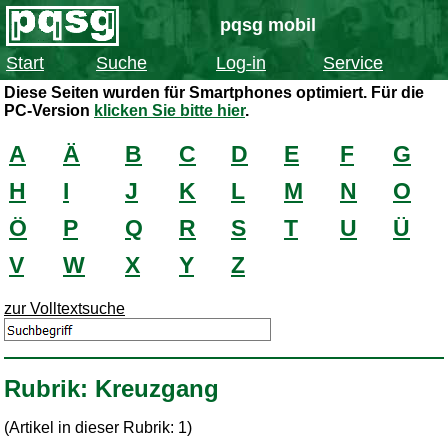
pqsg mobil
Start
Suche
Log-in
Service
Diese Seiten wurden für Smartphones optimiert. Für die
PC-Version
klicken Sie bitte hier
.
A
Ä
B
C
D
E
F
G
H
I
J
K
L
M
N
O
Ö
P
Q
R
S
T
U
Ü
V
W
X
Y
Z
zur Volltextsuche
Rubrik: Kreuzgang
(Artikel in dieser Rubrik: 1)