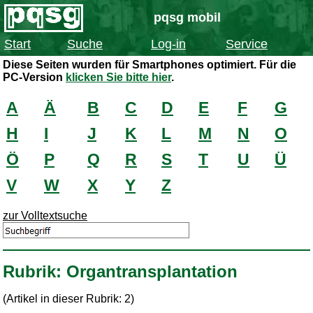
pqsg mobil
Start
Suche
Log-in
Service
Diese Seiten wurden für Smartphones optimiert. Für die
PC-Version
klicken Sie bitte hier
.
A
Ä
B
C
D
E
F
G
H
I
J
K
L
M
N
O
Ö
P
Q
R
S
T
U
Ü
V
W
X
Y
Z
zur Volltextsuche
Rubrik: Organtransplantation
(Artikel in dieser Rubrik: 2)