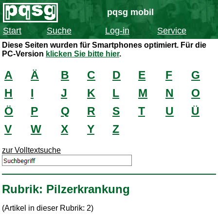
pqsg mobil
Start
Suche
Log-in
Service
Diese Seiten wurden für Smartphones optimiert. Für die
PC-Version
klicken Sie bitte hier
.
A
Ä
B
C
D
E
F
G
H
I
J
K
L
M
N
O
Ö
P
Q
R
S
T
U
Ü
V
W
X
Y
Z
zur Volltextsuche
Rubrik: Pilzerkrankung
(Artikel in dieser Rubrik: 2)