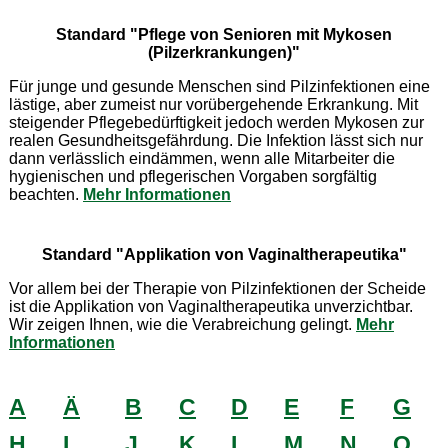
Standard "Pflege von Senioren mit Mykosen
(Pilzerkrankungen)"
Für junge und gesunde Menschen sind Pilzinfektionen eine
lästige, aber zumeist nur vorübergehende Erkrankung. Mit
steigender Pflegebedürftigkeit jedoch werden Mykosen zur
realen Gesundheitsgefährdung. Die Infektion lässt sich nur
dann verlässlich eindämmen, wenn alle Mitarbeiter die
hygienischen und pflegerischen Vorgaben sorgfältig
beachten.
Mehr Informationen
Standard "Applikation von Vaginaltherapeutika"
Vor allem bei der Therapie von Pilzinfektionen der Scheide
ist die Applikation von Vaginaltherapeutika unverzichtbar.
Wir zeigen Ihnen, wie die Verabreichung gelingt.
Mehr
Informationen
A
Ä
B
C
D
E
F
G
H
I
J
K
L
M
N
O