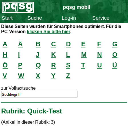
pqsg mobil
Start
Suche
Log-in
Service
Diese Seiten wurden für Smartphones optimiert. Für die
PC-Version
klicken Sie bitte hier
.
A
Ä
B
C
D
E
F
G
H
I
J
K
L
M
N
O
Ö
P
Q
R
S
T
U
Ü
V
W
X
Y
Z
zur Volltextsuche
Rubrik: Quick-Test
(Artikel in dieser Rubrik: 3)