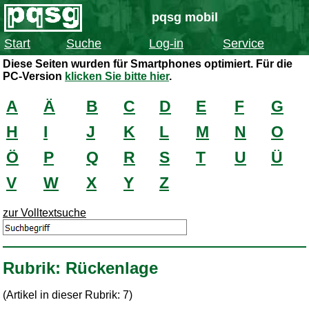
pqsg mobil
Start
Suche
Log-in
Service
Diese Seiten wurden für Smartphones optimiert. Für die
PC-Version
klicken Sie bitte hier
.
A
Ä
B
C
D
E
F
G
H
I
J
K
L
M
N
O
Ö
P
Q
R
S
T
U
Ü
V
W
X
Y
Z
zur Volltextsuche
Rubrik: Rückenlage
(Artikel in dieser Rubrik: 7)