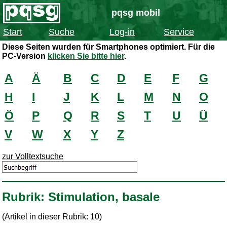
pqsg mobil
Start
Suche
Log-in
Service
Diese Seiten wurden für Smartphones optimiert. Für die
PC-Version
klicken Sie bitte hier
.
A
Ä
B
C
D
E
F
G
H
I
J
K
L
M
N
O
Ö
P
Q
R
S
T
U
Ü
V
W
X
Y
Z
zur Volltextsuche
Rubrik: Stimulation, basale
(Artikel in dieser Rubrik: 10)