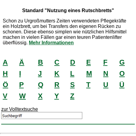
Standard "Nutzung eines Rutschbretts"
Schon zu Urgroßmutters Zeiten verwendeten Pflegekräfte
ein Holzbrett, um bei Transfers den eigenen Rücken zu
schonen. Diese ebenso simplen wie nützlichen Hilfsmittel
machen in vielen Fällen gar einen teuren Patientenlifter
überflüssig.
Mehr Informationen
A
Ä
B
C
D
E
F
G
H
I
J
K
L
M
N
O
Ö
P
Q
R
S
T
U
Ü
V
W
X
Y
Z
zur Volltextsuche