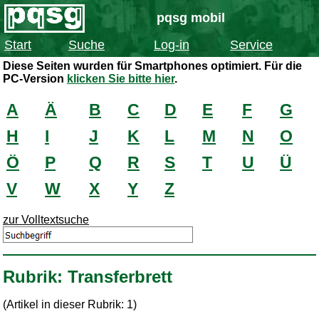
pqsg mobil
Start
Suche
Log-in
Service
Diese Seiten wurden für Smartphones optimiert. Für die
PC-Version
klicken Sie bitte hier
.
A
Ä
B
C
D
E
F
G
H
I
J
K
L
M
N
O
Ö
P
Q
R
S
T
U
Ü
V
W
X
Y
Z
zur Volltextsuche
Rubrik: Transferbrett
(Artikel in dieser Rubrik: 1)