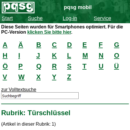
pqsg mobil
Start
Suche
Log-in
Service
Diese Seiten wurden für Smartphones optimiert. Für die
PC-Version
klicken Sie bitte hier
.
A
Ä
B
C
D
E
F
G
H
I
J
K
L
M
N
O
Ö
P
Q
R
S
T
U
Ü
V
W
X
Y
Z
zur Volltextsuche
Rubrik: Türschlüssel
(Artikel in dieser Rubrik: 1)