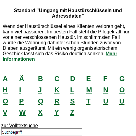
Standard "Umgang mit Haustürschlüsseln und
Adressdaten"
Wenn der Haustürschlüssel eines Klienten verloren geht,
kann viel passieren. Im besten Fall steht die Pflegekraft nur
vor einer verschlossenen Haustür. Im schlimmsten Fall
wurde die Wohnung dahinter schon Stunden zuvor von
Dieben ausgeräumt. Mit ein wenig organisatorischem
Geschick lässt sich das Risiko deutlich senken.
Mehr
Informationen
A
Ä
B
C
D
E
F
G
H
I
J
K
L
M
N
O
Ö
P
Q
R
S
T
U
Ü
V
W
X
Y
Z
zur Volltextsuche