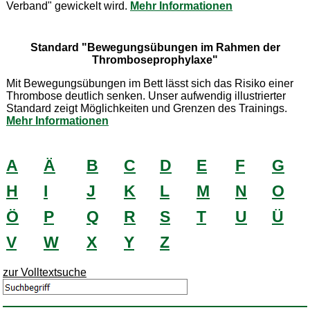
Verband" gewickelt wird.
Mehr Informationen
Standard "Bewegungsübungen im Rahmen der
Thromboseprophylaxe"
Mit Bewegungsübungen im Bett lässt sich das Risiko einer
Thrombose deutlich senken. Unser aufwendig illustrierter
Standard zeigt Möglichkeiten und Grenzen des Trainings.
Mehr Informationen
A
Ä
B
C
D
E
F
G
H
I
J
K
L
M
N
O
Ö
P
Q
R
S
T
U
Ü
V
W
X
Y
Z
zur Volltextsuche