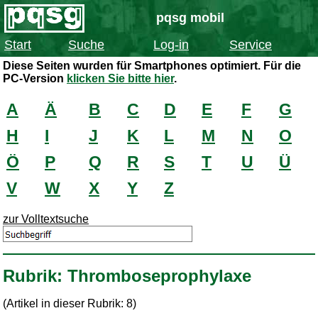
pqsg mobil
Start
Suche
Log-in
Service
Diese Seiten wurden für Smartphones optimiert. Für die
PC-Version
klicken Sie bitte hier
.
A
Ä
B
C
D
E
F
G
H
I
J
K
L
M
N
O
Ö
P
Q
R
S
T
U
Ü
V
W
X
Y
Z
zur Volltextsuche
Rubrik: Thromboseprophylaxe
(Artikel in dieser Rubrik: 8)