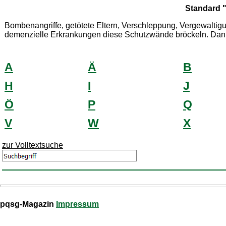
Standard "
Bombenangriffe, getötete Eltern, Verschleppung, Vergewaltigu
demenzielle Erkrankungen diese Schutzwände bröckeln. Dann 
A
Ä
B
H
I
J
Ö
P
Q
V
W
X
zur Volltextsuche
pqsg-Magazin
Impressum