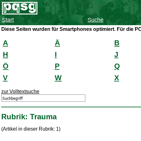
Start
Suche
Diese Seiten wurden für Smartphones optimiert. Für die P
A
Ä
B
H
I
J
Ö
P
Q
V
W
X
zur Volltextsuche
Rubrik: Trauma
(Artikel in dieser Rubrik: 1)