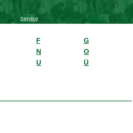
Service
F
G
N
O
U
Ü