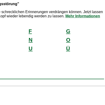
ngsstörung"
re schrecklichen Erinnerungen verdrängen können. Jetzt lassen
opf wieder lebendig werden zu lassen.
Mehr Informationen
F
G
N
O
U
Ü