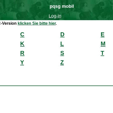
pqsg mobil
Log-in
C-Version
klicken Sie bitte hier
.
C
D
E
K
L
M
R
S
T
Y
Z