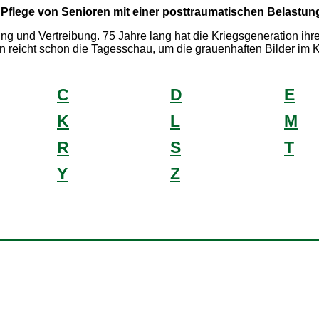
Pflege von Senioren mit einer posttraumatischen Belastu
ng und Vertreibung. 75 Jahre lang hat die Kriegsgeneration ih
reicht schon die Tagesschau, um die grauenhaften Bilder im K
C
D
E
K
L
M
R
S
T
Y
Z