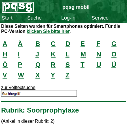
pqsg mobil
Start
Suche
Log-in
Service
Diese Seiten wurden für Smartphones optimiert. Für die
PC-Version
klicken Sie bitte hier
.
A
Ä
B
C
D
E
F
G
H
I
J
K
L
M
N
O
Ö
P
Q
R
S
T
U
Ü
V
W
X
Y
Z
zur Volltextsuche
Rubrik: Soorprophylaxe
(Artikel in dieser Rubrik: 2)