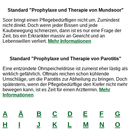
Standard "Prophylaxe und Therapie von Mundsoor"
Soor bringt einen Pflegebedürftigen nicht um. Zumindest
nicht direkt. Doch wenn jeder Bissen und jede
Kaubewegung schmerzen, dann ist es nur eine Frage der
Zeit, bis ein Erkrankter massiv an Gewicht und an
Lebenswillen verliert.
Mehr Informationen
Standard "Prophylaxe und Therapie von Parotitis"
Eine entzündete Ohrspeicheldrüse ist zumeist eher lästig als
wirklich gefährlich. Oftmals reichen schon kühlende
Umschläge, um die Parotitis zur Abheilung zu bringen. Doch
spätestens, wenn der Pflegebedürftige den Kiefer nicht mehr
bewegen kann, ist es Zeit für einen Arzttermin.
Mehr
Informationen
A
Ä
B
C
D
E
F
G
H
I
J
K
L
M
N
O