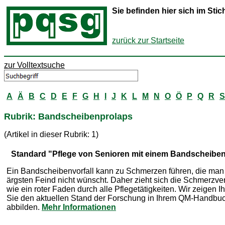
Sie befinden hier sich im St
zurück zur Startseite
zur Volltextsuche
A
Ä
B
C
D
E
F
G
H
I
J
K
L
M
N
O
Ö
P
Q
R
S
Rubrik: Bandscheibenprolaps
(Artikel in dieser Rubrik: 1)
Standard "Pflege von Senioren mit einem Bandscheiben
Ein Bandscheibenvorfall kann zu Schmerzen führen, die ma
ärgsten Feind nicht wünscht. Daher zieht sich die Schmerzv
wie ein roter Faden durch alle Pflegetätigkeiten. Wir zeigen I
Sie den aktuellen Stand der Forschung in Ihrem QM-Handbu
abbilden.
Mehr Informationen