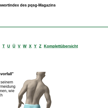
ichwortindex des pqsg-Magazins
T
U
Ü
V
W
X
Y
Z
Komplettübersicht
vorfall"
n seinem
ermeidung
hnen, wie
ch