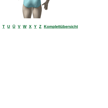
T
U
Ü
V
W
X
Y
Z
Komplettübersicht