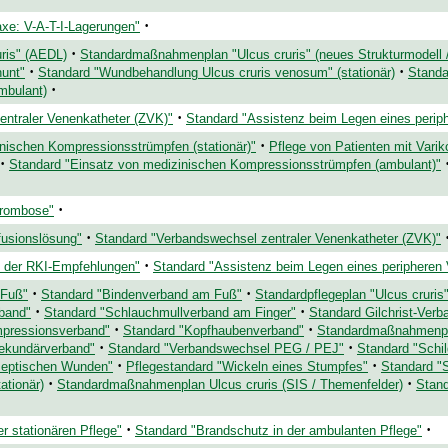
·
xe: V-A-T-I-Lagerungen"
·
uris" (AEDL)
Standardmaßnahmenplan "Ulcus cruris" (neues Strukturmodell / 
·
·
hunt"
Standard "Wundbehandlung Ulcus cruris venosum" (stationär)
Standa
·
mbulant)
·
ntraler Venenkatheter (ZVK)"
Standard "Assistenz beim Legen eines perip
·
nischen Kompressionsstrümpfen (stationär)"
Pflege von Patienten mit Varik
·
Standard "Einsatz von medizinischen Kompressionsstrümpfen (ambulant)"
·
thrombose"
·
fusionslösung"
Standard "Verbandswechsel zentraler Venenkatheter (ZVK)"
·
 der RKI-Empfehlungen"
Standard "Assistenz beim Legen eines peripheren
·
·
 Fuß"
Standard "Bindenverband am Fuß"
Standardpflegeplan "Ulcus cruris
·
·
band"
Standard "Schlauchmullverband am Finger"
Standard Gilchrist-Verb
·
·
pressionsverband"
Standard "Kopfhaubenverband"
Standardmaßnahmenplan
·
·
ekundärverband"
Standard "Verbandswechsel PEG / PEJ"
Standard "Schi
·
·
aseptischen Wunden"
Pflegestandard "Wickeln eines Stumpfes"
Standard "
·
·
ationär)
Standardmaßnahmenplan Ulcus cruris (SIS / Themenfelder)
Stan
·
·
r stationären Pflege"
Standard "Brandschutz in der ambulanten Pflege"