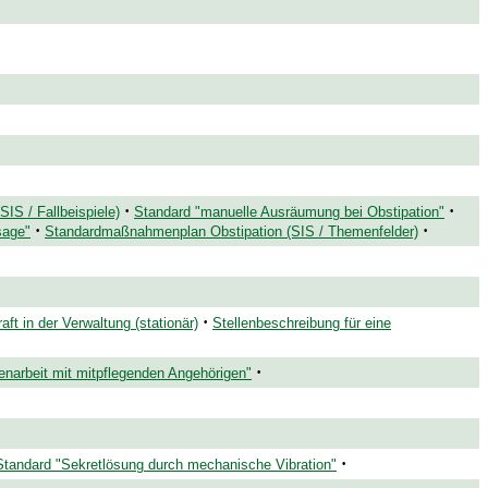
·
·
IS / Fallbeispiele)
Standard "manuelle Ausräumung bei Obstipation"
·
·
sage"
Standardmaßnahmenplan Obstipation (SIS / Themenfelder)
·
ft in der Verwaltung (stationär)
Stellenbeschreibung für eine
·
arbeit mit mitpflegenden Angehörigen"
·
Standard "Sekretlösung durch mechanische Vibration"