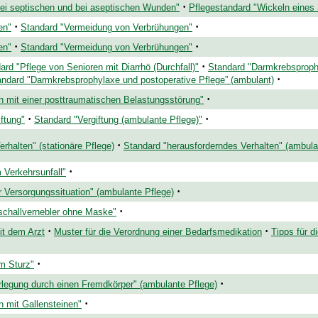
·
ei septischen und bei aseptischen Wunden"
Pflegestandard "Wickeln eines
·
·
en"
Standard "Vermeidung von Verbrühungen"
·
·
en"
Standard "Vermeidung von Verbrühungen"
·
ard "Pflege von Senioren mit Diarrhö (Durchfall)"
Standard "Darmkrebsprophy
·
andard "Darmkrebsprophylaxe und postoperative Pflege” (ambulant)
·
n mit einer posttraumatischen Belastungsstörung"
·
·
ftung"
Standard "Vergiftung (ambulante Pflege)"
·
rhalten" (stationäre Pflege)
Standard "herausforderndes Verhalten" (ambula
·
 Verkehrsunfall"
·
r Versorgungssituation" (ambulante Pflege)
·
aschallvernebler ohne Maske"
·
·
t dem Arzt
Muster für die Verordnung einer Bedarfsmedikation
Tipps für 
·
m Sturz"
·
legung durch einen Fremdkörper" (ambulante Pflege)
·
n mit Gallensteinen"