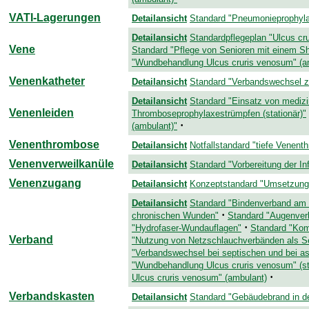
VATI-Lagerungen
Detailansicht
Standard "Pneumonieprophyla
Detailansicht
Standardpflegeplan "Ulcus cr
Vene
Standard "Pflege von Senioren mit einem S
"Wundbehandlung Ulcus cruris venosum" (a
Venenkatheter
Detailansicht
Standard "Verbandswechsel ze
Detailansicht
Standard "Einsatz von medizi
Venenleiden
Thromboseprophylaxestrümpfen (stationär)"
·
(ambulant)"
Venenthrombose
Detailansicht
Notfallstandard "tiefe Venen
Venenverweilkanüle
Detailansicht
Standard "Vorbereitung der In
Venenzugang
Detailansicht
Konzeptstandard "Umsetzung
Detailansicht
Standard "Bindenverband am
·
chronischen Wunden"
Standard "Augenver
·
"Hydrofaser-Wundauflagen"
Standard "Kom
Verband
"Nutzung von Netzschlauchverbänden als S
"Verbandswechsel bei septischen und bei 
"Wundbehandlung Ulcus cruris venosum" (st
·
Ulcus cruris venosum" (ambulant)
Verbandskasten
Detailansicht
Standard "Gebäudebrand in de