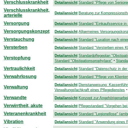
Verschlusskrankheit
Detailansicht
Standard "Pflege von Senioren
Verschlusskrankheit,
Detailansicht
Beratung zur Kompressionsther
arterielle
Versorgung
Detailansicht
Standard "Einkaufsservice in
Versorgungskonzept
Detailansicht
Allgemeines Versorgungskonze
Verstauchung
Detailansicht
Standard "Luxation nach eine
Versterben
Detailansicht
Standard "Versterben eines Kl
Detailansicht
Standardpflegeplan "Obstipat
Verstopfung
·
Standard "Obstipationsprophylaxe"
Standa
Vertraulichkeit
Detailansicht
Standard "Datenschutz in der
Verwahrlosung
Detailansicht
Standard "Pflege von Kliente
Detailansicht
Dienstanweisung: Kassenführ
Verwaltung
·
Verwaltungsfachkraft eines Pflegedienstes
Verwandte
Detailansicht
Konzept zur Angehörigenarbei
Verwirrtheit, akute
Detailansicht
Pflegestandard "Vorgehen bei 
Veteranenkrankheit
Detailansicht
Standard "Legionellose" (amb
Vibration
Detailansicht
Standard "Anwendung eines Fl