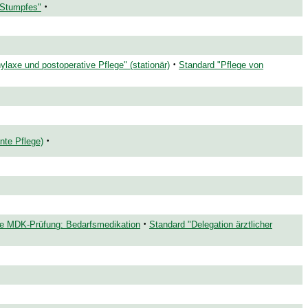
·
 Stumpfes"
·
laxe und postoperative Pflege" (stationär)
Standard "Pflege von
·
nte Pflege)
·
die MDK-Prüfung: Bedarfsmedikation
Standard "Delegation ärztlicher