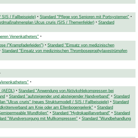
·
·
SIS / Fallbeispiele)
Standard "Pflege von Senioren mit Portsystemen"
·
rdmaßnahmenplan Ulcus cruris (SIS / Themenfelder)
Standard
·
heren Venenkatheters"
·
ose ("Krampfaderleiden")
Standard "Einsatz von medizinischen
·
Standard "Einsatz von medizinischen Thromboseprophylaxestrümpfen
·
·
 Venenkatheters"
·
" (AEDL)
Standard "Anwendung von Aktivkohlekompressen bei
·
·
and
Standard "aufsteigender und absteigender Handverband"
Standard
·
 "Ulcus cruris" (neues Strukturmodell / SIS / Fallbeispiele)
Standard
·
ldkrötenverband am Knie oder am Ellenbogengelenk"
Standard
·
·
Semipermeable Wundfolien"
Standard "Hydrokapillarverband"
Standard
·
dard "Wundversorgung mit Mullkompressen"
Standard "Wundbehandlung