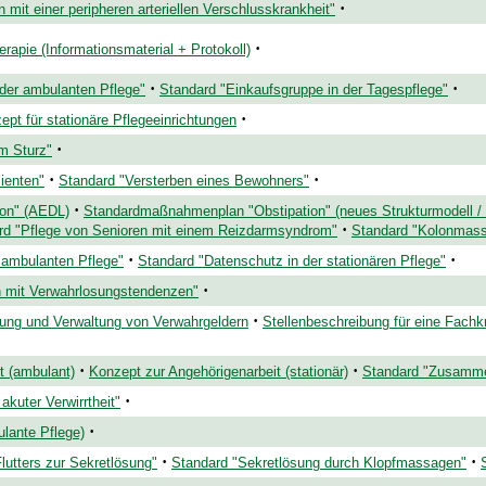
·
 mit einer peripheren arteriellen Verschlusskrankheit"
·
apie (Informationsmaterial + Protokoll)
·
·
 der ambulanten Pflege"
Standard "Einkaufsgruppe in der Tagespflege"
·
pt für stationäre Pflegeeinrichtungen
·
m Sturz"
·
·
ienten"
Standard "Versterben eines Bewohners"
·
ion" (AEDL)
Standardmaßnahmenplan "Obstipation" (neues Strukturmodell / S
·
rd "Pflege von Senioren mit einem Reizdarmsyndrom"
Standard "Kolonmas
·
·
 ambulanten Pflege"
Standard "Datenschutz in der stationären Pflege"
·
n mit Verwahrlosungstendenzen"
·
ung und Verwaltung von Verwahrgeldern
Stellenbeschreibung für eine Fachkra
·
·
t (ambulant)
Konzept zur Angehörigenarbeit (stationär)
Standard "Zusammen
·
akuter Verwirrtheit"
·
ulante Pflege)
·
·
utters zur Sekretlösung"
Standard "Sekretlösung durch Klopfmassagen"