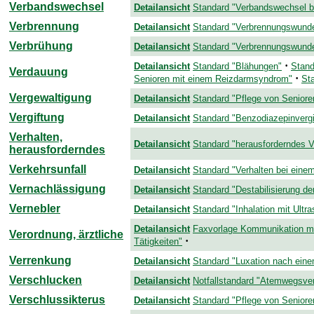
Verbandswechsel
Detailansicht
Standard "Verbandswechsel b
Verbrennung
Detailansicht
Standard "Verbrennungswund
Verbrühung
Detailansicht
Standard "Verbrennungswund
·
Detailansicht
Standard "Blähungen"
Stand
Verdauung
·
Senioren mit einem Reizdarmsyndrom"
St
Vergewaltigung
Detailansicht
Standard "Pflege von Seniore
Vergiftung
Detailansicht
Standard "Benzodiazepinvergi
Verhalten,
Detailansicht
Standard "herausforderndes Ve
herausforderndes
Verkehrsunfall
Detailansicht
Standard "Verhalten bei einem
Vernachlässigung
Detailansicht
Standard "Destabilisierung de
Vernebler
Detailansicht
Standard "Inhalation mit Ultr
Detailansicht
Faxvorlage Kommunikation mi
Verordnung, ärztliche
·
Tätigkeiten"
Verrenkung
Detailansicht
Standard "Luxation nach eine
Verschlucken
Detailansicht
Notfallstandard "Atemwegsver
Verschlussikterus
Detailansicht
Standard "Pflege von Seniore