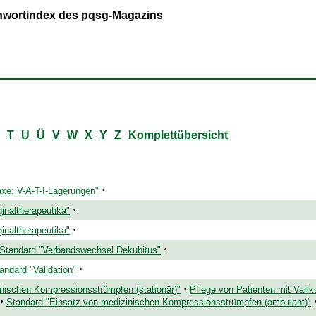
ichwortindex des pqsg-Magazins
T
U
Ü
V
W
X
Y
Z
Komplettübersicht
·
xe: V-A-T-I-Lagerungen"
·
inaltherapeutika"
·
inaltherapeutika"
·
Standard "Verbandswechsel Dekubitus"
·
andard "Validation"
·
nischen Kompressionsstrümpfen (stationär)"
Pflege von Patienten mit Varik
·
Standard "Einsatz von medizinischen Kompressionsstrümpfen (ambulant)"