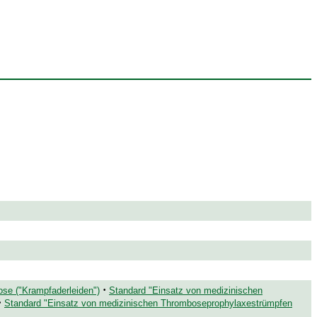
·
ose ("Krampfaderleiden")
Standard "Einsatz von medizinischen
·
Standard "Einsatz von medizinischen Thromboseprophylaxestrümpfen