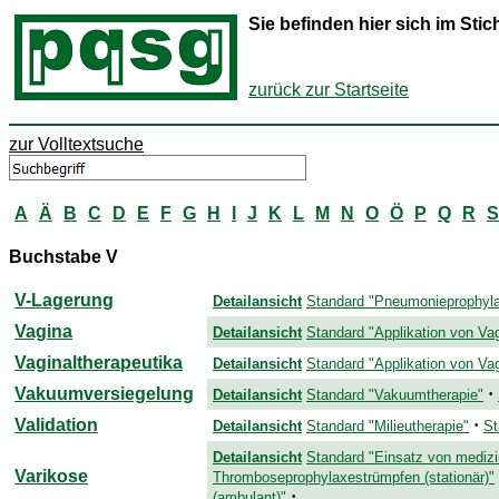
Sie befinden hier sich im St
zurück zur Startseite
zur Volltextsuche
A
Ä
B
C
D
E
F
G
H
I
J
K
L
M
N
O
Ö
P
Q
R
S
Buchstabe V
V-Lagerung
Detailansicht
Standard "Pneumonieprophyla
Vagina
Detailansicht
Standard "Applikation von Vag
Vaginaltherapeutika
Detailansicht
Standard "Applikation von Vag
Vakuumversiegelung
·
Detailansicht
Standard "Vakuumtherapie"
Validation
·
Detailansicht
Standard "Milieutherapie"
St
Detailansicht
Standard "Einsatz von medizi
Varikose
Thromboseprophylaxestrümpfen (stationär)"
·
(ambulant)"