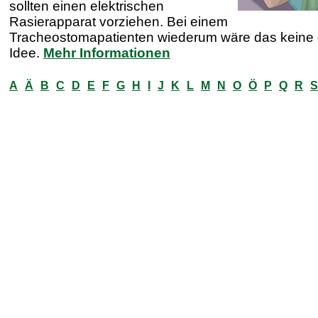
sollten einen elektrischen
Rasierapparat vorziehen. Bei einem
Tracheostomapatienten wiederum wäre das keine 
Idee.
Mehr Informationen
A
Ä
B
C
D
E
F
G
H
I
J
K
L
M
N
O
Ö
P
Q
R
S