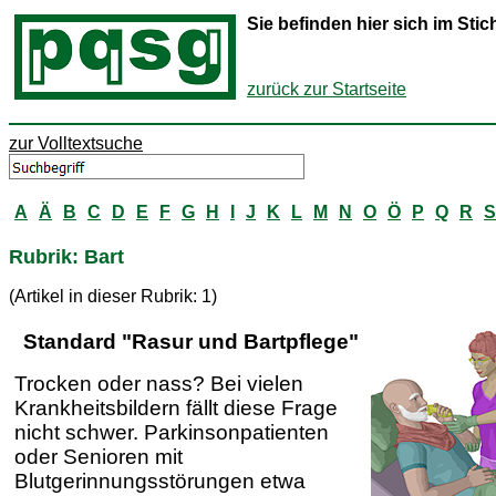
Sie befinden hier sich im St
zurück zur Startseite
zur Volltextsuche
A
Ä
B
C
D
E
F
G
H
I
J
K
L
M
N
O
Ö
P
Q
R
S
Rubrik: Bart
(Artikel in dieser Rubrik: 1)
Standard "Rasur und Bartpflege"
Trocken oder nass? Bei vielen
Krankheitsbildern fällt diese Frage
nicht schwer. Parkinsonpatienten
oder Senioren mit
Blutgerinnungsstörungen etwa