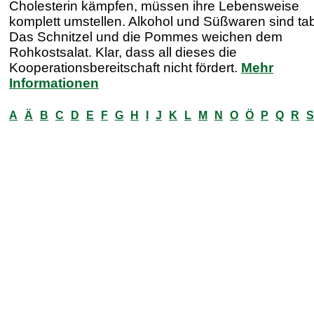
Cholesterin kämpfen, müssen ihre Lebensweise
komplett umstellen. Alkohol und Süßwaren sind ta
Das Schnitzel und die Pommes weichen dem
Rohkostsalat. Klar, dass all dieses die
Kooperationsbereitschaft nicht fördert.
Mehr
Informationen
A
Ä
B
C
D
E
F
G
H
I
J
K
L
M
N
O
Ö
P
Q
R
S