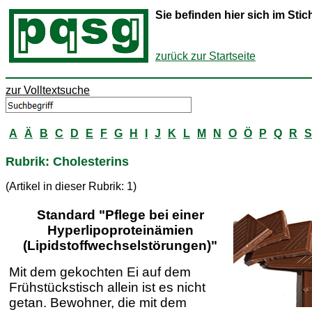
Sie befinden hier sich im St
zurück zur Startseite
zur Volltextsuche
A
Ä
B
C
D
E
F
G
H
I
J
K
L
M
N
O
Ö
P
Q
R
S
Rubrik: Cholesterins
(Artikel in dieser Rubrik: 1)
Standard "Pflege bei einer
Hyperlipoproteinämien
(Lipidstoffwechselstörungen)"
Mit dem gekochten Ei auf dem
Frühstückstisch allein ist es nicht
getan. Bewohner, die mit dem