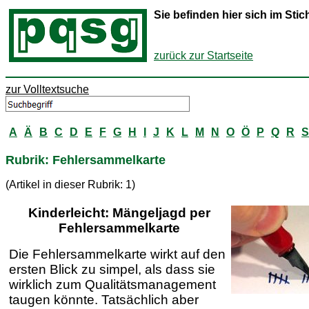
Sie befinden hier sich im St
zurück zur Startseite
zur Volltextsuche
A
Ä
B
C
D
E
F
G
H
I
J
K
L
M
N
O
Ö
P
Q
R
S
Rubrik: Fehlersammelkarte
(Artikel in dieser Rubrik: 1)
Kinderleicht: Mängeljagd per
Fehlersammelkarte
Die Fehlersammelkarte wirkt auf den
ersten Blick zu simpel, als dass sie
wirklich zum Qualitätsmanagement
taugen könnte. Tatsächlich aber