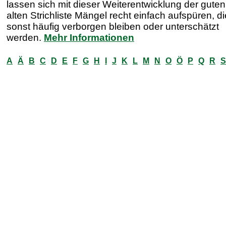
lassen sich mit dieser Weiterentwicklung der guten
alten Strichliste Mängel recht einfach aufspüren, di
sonst häufig verborgen bleiben oder unterschätzt
werden.
Mehr Informationen
A
Ä
B
C
D
E
F
G
H
I
J
K
L
M
N
O
Ö
P
Q
R
S