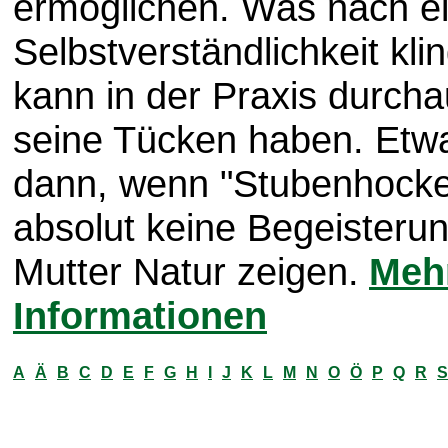
ermöglichen. Was nach e
Selbstverständlichkeit klin
kann in der Praxis durch
seine Tücken haben. Etw
dann, wenn "Stubenhocke
absolut keine Begeisterun
Mutter Natur zeigen.
Meh
Informationen
A
Ä
B
C
D
E
F
G
H
I
J
K
L
M
N
O
Ö
P
Q
R
S