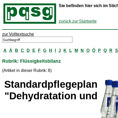
Sie befinden hier sich im St
zurück zur Startseite
zur Volltextsuche
A
Ä
B
C
D
E
F
G
H
I
J
K
L
M
N
O
Ö
P
Q
R
S
Rubrik: Flüssigkeitsbilanz
(Artikel in dieser Rubrik: 8)
Standardpflegeplan
"Dehydratation und