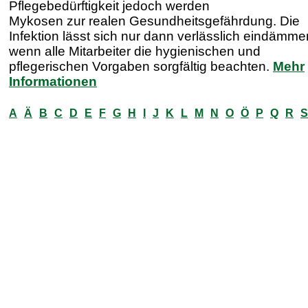
Pflegebedürftigkeit jedoch werden
Mykosen zur realen Gesundheitsgefährdung. Die
Infektion lässt sich nur dann verlässlich eindämme
wenn alle Mitarbeiter die hygienischen und
pflegerischen Vorgaben sorgfältig beachten.
Mehr
Informationen
A
Ä
B
C
D
E
F
G
H
I
J
K
L
M
N
O
Ö
P
Q
R
S