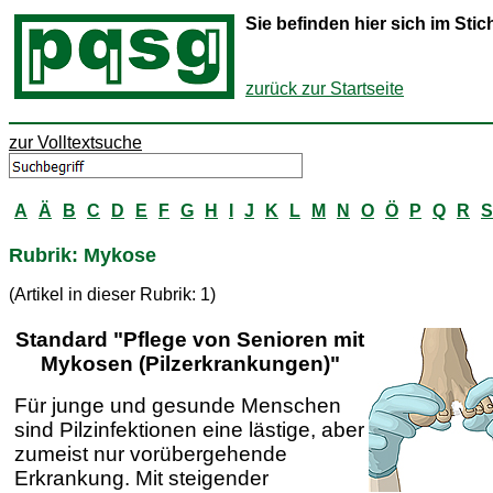
Sie befinden hier sich im St
zurück zur Startseite
zur Volltextsuche
A
Ä
B
C
D
E
F
G
H
I
J
K
L
M
N
O
Ö
P
Q
R
S
Rubrik: Mykose
(Artikel in dieser Rubrik: 1)
Standard "Pflege von Senioren mit
Mykosen (Pilzerkrankungen)"
Für junge und gesunde Menschen
sind Pilzinfektionen eine lästige, aber
zumeist nur vorübergehende
Erkrankung. Mit steigender