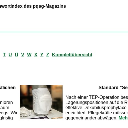
ichwortindex des pqsg-Magazins
T
U
Ü
V
W
X
Y
Z
Komplettübersicht
tlichen
Standard "Se
Nach einer TEP-Operation bes
enioren
Lagerungspositionen auf die R
 kaum
effektive Dekubitusprophylaxe 
wegs. Wir
erleichtert. Pflegekräfte müssen
fristig
gegeneinander abwägen.
Mehr