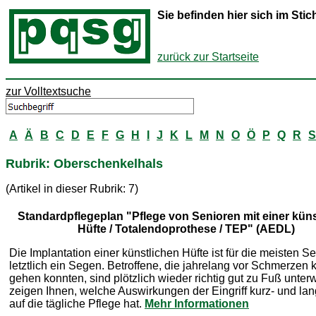
Sie befinden hier sich im St
zurück zur Startseite
zur Volltextsuche
A
Ä
B
C
D
E
F
G
H
I
J
K
L
M
N
O
Ö
P
Q
R
S
Rubrik: Oberschenkelhals
(Artikel in dieser Rubrik: 7)
Standardpflegeplan "Pflege von Senioren mit einer küns
Hüfte / Totalendoprothese / TEP" (AEDL)
Die Implantation einer künstlichen Hüfte ist für die meisten S
letztlich ein Segen. Betroffene, die jahrelang vor Schmerzen
gehen konnten, sind plötzlich wieder richtig gut zu Fuß unter
zeigen Ihnen, welche Auswirkungen der Eingriff kurz- und lang
auf die tägliche Pflege hat.
Mehr Informationen