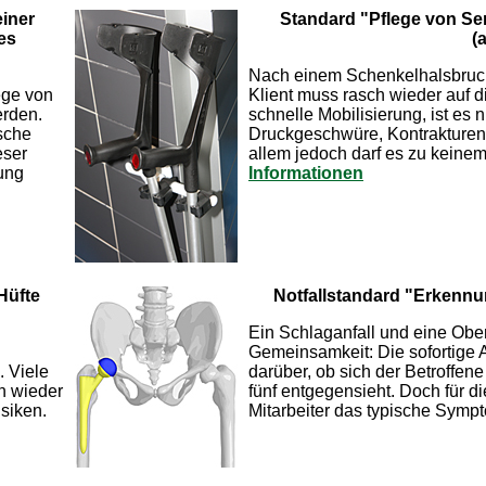
iner
Standard "Pflege von Sen
es
(
Nach einem Schenkelhalsbruch g
ege von
Klient muss rasch wieder auf 
erden.
schnelle Mobilisierung, ist es n
sche
Druckgeschwüre, Kontrakturen 
eser
allem jedoch darf es zu keine
ung
Informationen
Hüfte
Notfallstandard "Erkennu
Ein Schlaganfall und eine Obe
Gemeinsamkeit: Die sofortige 
. Viele
darüber, ob sich der Betroffen
n wieder
fünf entgegensieht. Doch für d
isiken.
Mitarbeiter das typische Symp