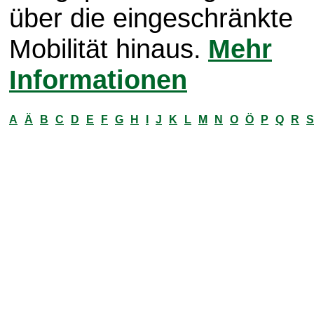
über die eingeschränkte
Mobilität hinaus.
Mehr
Informationen
A
Ä
B
C
D
E
F
G
H
I
J
K
L
M
N
O
Ö
P
Q
R
S