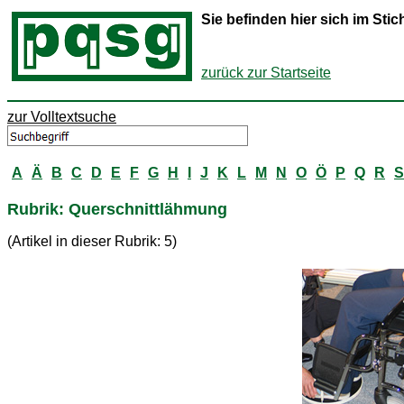
Sie befinden hier sich im St
zurück zur Startseite
zur Volltextsuche
A
Ä
B
C
D
E
F
G
H
I
J
K
L
M
N
O
Ö
P
Q
R
S
Rubrik: Querschnittlähmung
(Artikel in dieser Rubrik: 5)