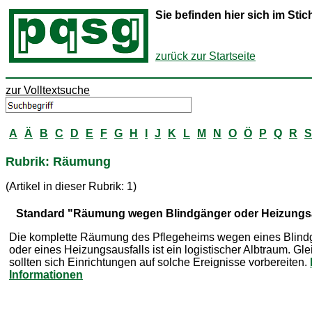
Sie befinden hier sich im St
zurück zur Startseite
zur Volltextsuche
A
Ä
B
C
D
E
F
G
H
I
J
K
L
M
N
O
Ö
P
Q
R
S
Rubrik: Räumung
(Artikel in dieser Rubrik: 1)
Standard "Räumung wegen Blindgänger oder Heizungsa
Die komplette Räumung des Pflegeheims wegen eines Blind
oder eines Heizungsausfalls ist ein logistischer Albtraum. Gl
sollten sich Einrichtungen auf solche Ereignisse vorbereiten.
Informationen