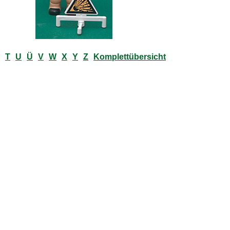
T
U
Ü
V
W
X
Y
Z
Komplettübersicht