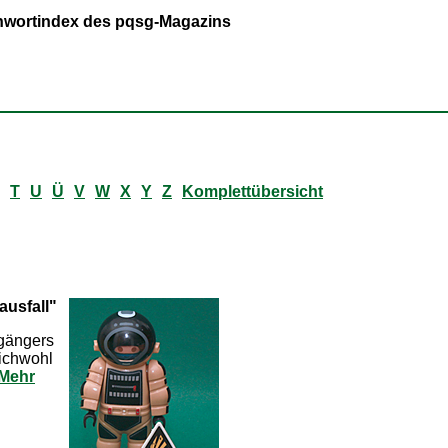
ichwortindex des pqsg-Magazins
T
U
Ü
V
W
X
Y
Z
Komplettübersicht
usfall"
gängers
eichwohl
Mehr