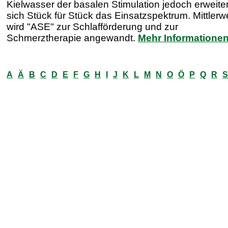
Kielwasser der basalen Stimulation jedoch erweite
sich Stück für Stück das Einsatzspektrum. Mittlerw
wird "ASE" zur Schlafförderung und zur
Schmerztherapie angewandt.
Mehr Informatione
A
Ä
B
C
D
E
F
G
H
I
J
K
L
M
N
O
Ö
P
Q
R
S