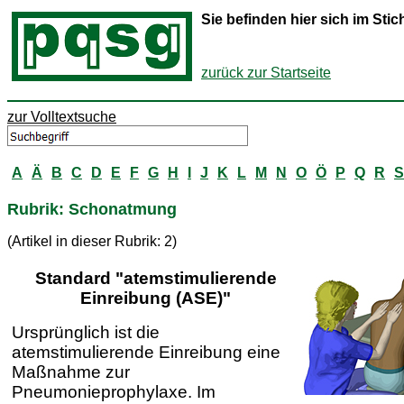
Sie befinden hier sich im St
zurück zur Startseite
zur Volltextsuche
A
Ä
B
C
D
E
F
G
H
I
J
K
L
M
N
O
Ö
P
Q
R
S
Rubrik: Schonatmung
(Artikel in dieser Rubrik: 2)
Standard "atemstimulierende
Einreibung (ASE)"
Ursprünglich ist die
atemstimulierende Einreibung eine
Maßnahme zur
Pneumonieprophylaxe. Im