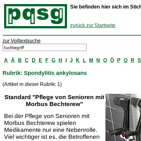
Sie befinden hier sich im St
zurück zur Startseite
zur Volltextsuche
A
Ä
B
C
D
E
F
G
H
I
J
K
L
M
N
O
Ö
P
Q
R
S
Rubrik: Spondylitis ankylosans
(Artikel in dieser Rubrik: 1)
Standard "Pflege von Senioren mit
Morbus Bechterew"
Bei der Pflege von Senioren mit
Morbus Bechterew spielen
Medikamente nur eine Nebenrolle.
Viel wichtiger ist es, die Betroffenen