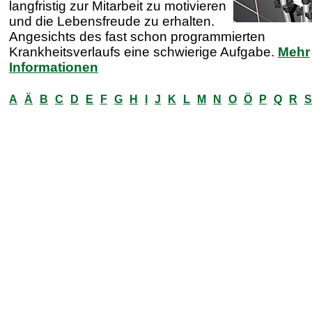
langfristig zur Mitarbeit zu motivieren
und die Lebensfreude zu erhalten.
Angesichts des fast schon programmierten
Krankheitsverlaufs eine schwierige Aufgabe.
Mehr
Informationen
A
Ä
B
C
D
E
F
G
H
I
J
K
L
M
N
O
Ö
P
Q
R
S