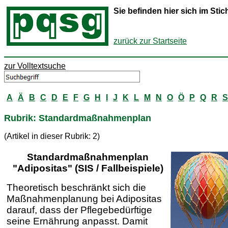
Sie befinden hier sich im St
zurück zur Startseite
zur Volltextsuche
A
Ä
B
C
D
E
F
G
H
I
J
K
L
M
N
O
Ö
P
Q
R
S
Rubrik: Standardmaßnahmenplan
(Artikel in dieser Rubrik: 2)
Standardmaßnahmenplan
"Adipositas" (SIS / Fallbeispiele)
Theoretisch beschränkt sich die
Maßnahmenplanung bei Adipositas
darauf, dass der Pflegebedürftige
seine Ernährung anpasst. Damit