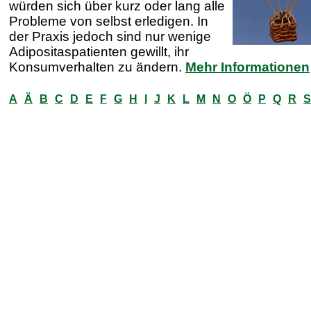
würden sich über kurz oder lang alle
Probleme von selbst erledigen. In
der Praxis jedoch sind nur wenige
Adipositaspatienten gewillt, ihr
Konsumverhalten zu ändern.
Mehr Informationen
A
Ä
B
C
D
E
F
G
H
I
J
K
L
M
N
O
Ö
P
Q
R
S