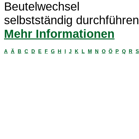
Beutelwechsel
selbstständig durchführen
Mehr Informationen
A
Ä
B
C
D
E
F
G
H
I
J
K
L
M
N
O
Ö
P
Q
R
S