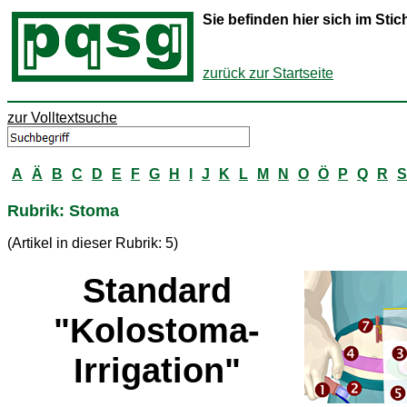
Sie befinden hier sich im St
zurück zur Startseite
zur Volltextsuche
A
Ä
B
C
D
E
F
G
H
I
J
K
L
M
N
O
Ö
P
Q
R
S
Rubrik: Stoma
(Artikel in dieser Rubrik: 5)
Standard
"Kolostoma-
Irrigation"