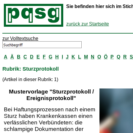
Sie befinden hier sich im St
zurück zur Startseite
zur Volltextsuche
A
Ä
B
C
D
E
F
G
H
I
J
K
L
M
N
O
Ö
P
Q
R
S
Rubrik: Sturzprotokoll
(Artikel in dieser Rubrik: 1)
Mustervorlage "Sturzprotokoll /
Ereignisprotokoll"
Bei Haftungsprozessen nach einem
Sturz haben Krankenkassen einen
verlässlichen Verbündeten: die
schlampige Dokumentation der