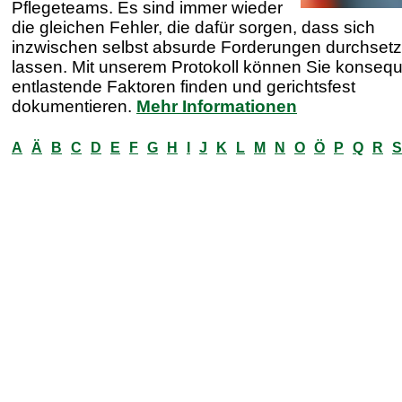
Pflegeteams. Es sind immer wieder
die gleichen Fehler, die dafür sorgen, dass sich
inzwischen selbst absurde Forderungen durchset
lassen. Mit unserem Protokoll können Sie konseq
entlastende Faktoren finden und gerichtsfest
dokumentieren.
Mehr Informationen
A
Ä
B
C
D
E
F
G
H
I
J
K
L
M
N
O
Ö
P
Q
R
S