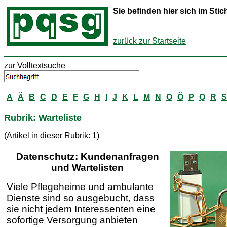
Sie befinden hier sich im St
zurück zur Startseite
zur Volltextsuche
A
Ä
B
C
D
E
F
G
H
I
J
K
L
M
N
O
Ö
P
Q
R
S
Rubrik: Warteliste
(Artikel in dieser Rubrik: 1)
Datenschutz: Kundenanfragen
und Wartelisten
Viele Pflegeheime und ambulante
Dienste sind so ausgebucht, dass
sie nicht jedem Interessenten eine
sofortige Versorgung anbieten