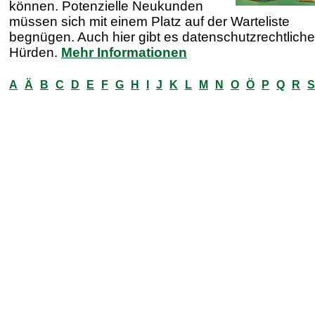
können. Potenzielle Neukunden
müssen sich mit einem Platz auf der Warteliste
begnügen. Auch hier gibt es datenschutzrechtliche
Hürden.
Mehr Informationen
A
Ä
B
C
D
E
F
G
H
I
J
K
L
M
N
O
Ö
P
Q
R
S