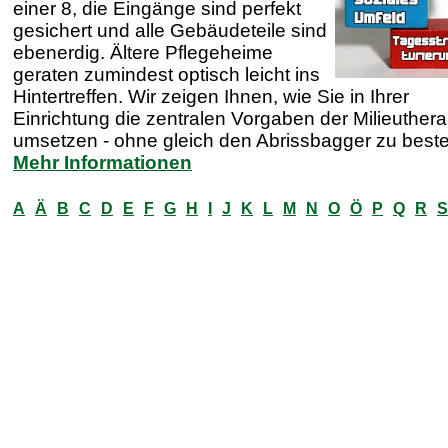
einer 8, die Eingänge sind perfekt
gesichert und alle Gebäudeteile sind
ebenerdig. Ältere Pflegeheime
geraten zumindest optisch leicht ins
Hintertreffen. Wir zeigen Ihnen, wie Sie in Ihrer
Einrichtung die zentralen Vorgaben der Milieuthera
umsetzen - ohne gleich den Abrissbagger zu beste
Mehr Informationen
A
Ä
B
C
D
E
F
G
H
I
J
K
L
M
N
O
Ö
P
Q
R
S