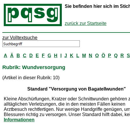
Sie befinden hier sich im St
zurück zur Startseite
zur Volltextsuche
A
Ä
B
C
D
E
F
G
H
I
J
K
L
M
N
O
Ö
P
Q
R
S
Rubrik: Wundversorgung
(Artikel in dieser Rubrik: 10)
Standard "Versorgung von Bagatellwunden"
Kleine Abschürfungen, Kratzer oder Schnittwunden gehören 
alltäglichen Verletzungen, die in den meisten Fällen keinen
Arztbesuch rechtfertigen. Nur wenige Handgriffe genügen, u
Blessuren richtig zu versorgen. Unser Standard hilft dabei, k
Informationen