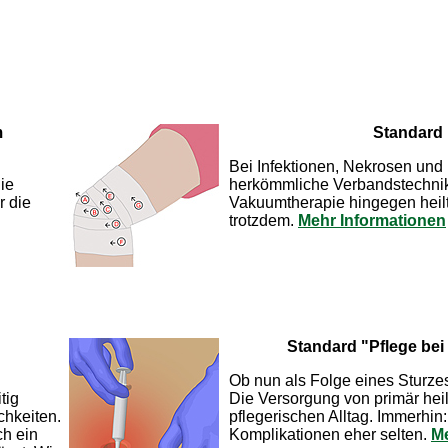
m
Standard
Bei Infektionen, Nekrosen un
ie
herkömmliche Verbandstechnike
r die
Vakuumtherapie hingegen heil
trotzdem.
Mehr Informationen
Standard "Pflege bei
Ob nun als Folge eines Sturzes
tig
Die Versorgung von primär he
chkeiten.
pflegerischen Alltag. Immerhin
ch ein
Komplikationen eher selten.
Me