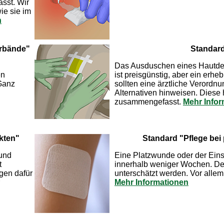
ässt. Wir
ie sie im
n
erbände"
Standar
Das Ausduschen eines Hautdefe
en
ist preisgünstig, aber ein erhe
 Ganz
sollten eine ärztliche Verord
Alternativen hinweisen. Diese
zusammengefasst.
Mehr Info
kten"
Standard "Pflege bei
 und
Eine Platzwunde oder der Einsc
t
innerhalb weniger Wochen. De
gen dafür
unterschätzt werden. Vor allem 
Mehr Informationen