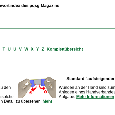
ichwortindex des pqsg-Magazins
T
U
Ü
V
W
X
Y
Z
Komplettübersicht
Standard "aufsteigende
zu den
Wunden an der Hand sind zumei
Anlegen eines Handverbandes 
m solche
Aufgabe.
Mehr Informationen
ein Detail zu übersehen.
Mehr